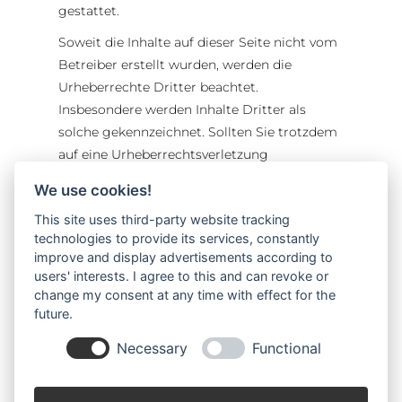
gestattet.
Soweit die Inhalte auf dieser Seite nicht vom
Betreiber erstellt wurden, werden die
Urheberrechte Dritter beachtet.
Insbesondere werden Inhalte Dritter als
solche gekennzeichnet. Sollten Sie trotzdem
auf eine Urheberrechtsverletzung
aufmerksam werden, bitten wir um einen
We use cookies!
entsprechenden Hinweis. Bei Bekanntwerden
This site uses third-party website tracking
von Rechtsverletzungen werden wir derartige
technologies to provide its services, constantly
Inhalte umgehend entfernen.
improve and display advertisements according to
users' interests. I agree to this and can revoke or
change my consent at any time with effect for the
future.
Necessary
Functional