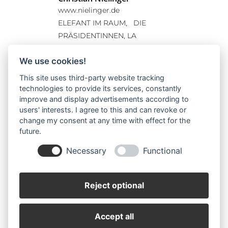
www.nielinger.de
ELEFANT IM RAUM, DIE
PRÄSIDENTINNEN, LA
STRADA, TARZAN UND HEIDI,
We use cookies!
KÖNIG UBU, VOM TEUFEL MIT
DEN DREI GOLDENEN
This site uses third-party website tracking
HAAREN, ICH MUSS GUCKEN,
technologies to provide its services, constantly
OB ICH DA BIN, BILANZ
improve and display advertisements according to
users' interests. I agree to this and can revoke or
change my consent at any time with effect for the
future.
Necessary
Functional
Reject optional
Impressum
Datenschutz
Accept all