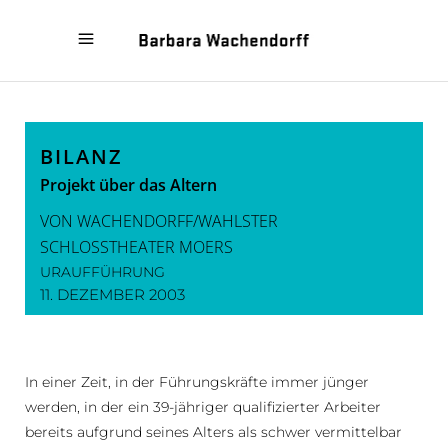
« KLEINER AUSFLUG ZUM
LEONCE UND LENA »
GLÜCK
BILANZ
Projekt über das Altern
VON WACHENDORFF/WAHLSTER
SCHLOSSTHEATER MOERS
URAUFFÜHRUNG
11. DEZEMBER 2003
In einer Zeit, in der Führungskräfte immer jünger
werden, in der ein 39-jähriger qualifizierter Arbeiter
bereits aufgrund seines Alters als schwer vermittelbar