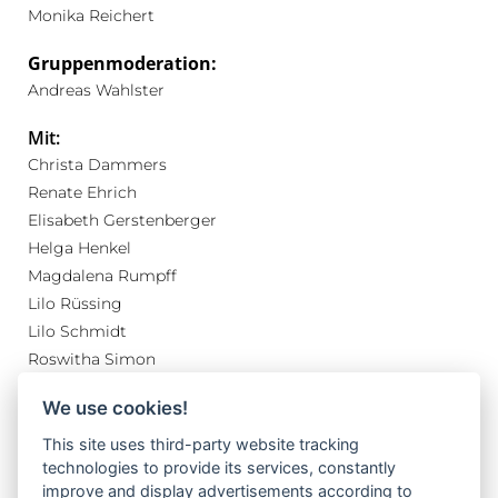
Monika Reichert
Gruppenmoderation:
Andreas Wahlster
Mit:
Christa Dammers
Renate Ehrich
Elisabeth Gerstenberger
Helga Henkel
Magdalena Rumpff
Lilo Rüssing
Lilo Schmidt
Roswitha Simon
Margret Sturm
We use cookies!
Renate Tschirner
Wilhelm von Hoegen
This site uses third-party website tracking
technologies to provide its services, constantly
Wolfgang Simon
improve and display advertisements according to