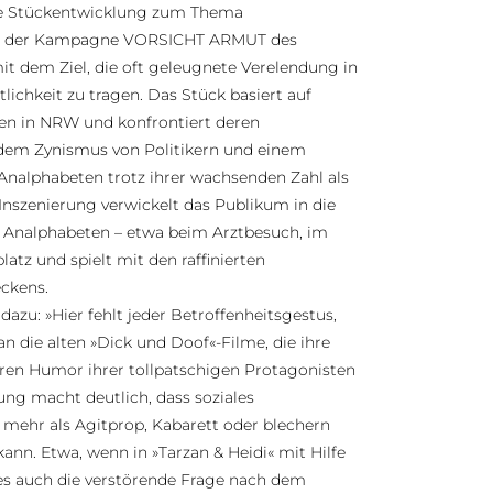
e Stückentwicklung zum Thema
eil der Kampagne VORSICHT ARMUT des
it dem Ziel, die oft geleugnete Verelendung in
tlichkeit zu tragen. Das Stück basiert auf
nen in NRW und konfrontiert deren
dem Zynismus von Politikern und einem
Analphabeten trotz ihrer wachsenden Zahl als
 Inszenierung verwickelt das Publikum in die
 Analphabeten – etwa beim Arztbesuch, im
atz und spielt mit den raffinierten
ckens.
zu: »Hier fehlt jeder Betroffenheitsgestus,
an die alten »Dick und Doof«-Filme, die ihre
en Humor ihrer tollpatschigen Protagonisten
ung macht deutlich, dass soziales
ehr als Agitprop, Kabarett oder blechern
nn. Etwa, wenn in »Tarzan & Heidi« mit Hilfe
es auch die verstörende Frage nach dem