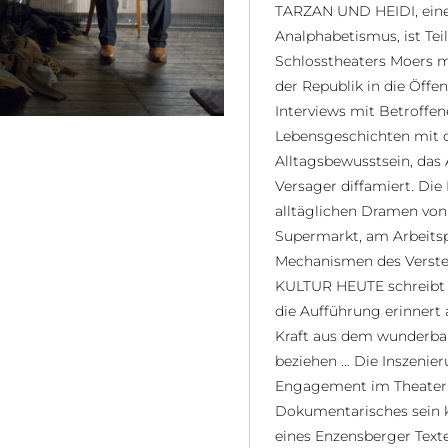
TARZAN UND HEIDI, ein
Analphabetismus, ist T
Schlosstheaters Moers m
der Republik in die Öffen
Interviews mit Betroffe
Lebensgeschichten mit 
Alltagsbewusstsein, das 
Versager diffamiert. Die
alltäglichen Dramen von
Supermarkt, am Arbeitspl
Mechanismen des Verste
KULTUR HEUTE schreibt da
die Aufführung erinnert 
Kraft aus dem wunderbar
beziehen … Die Inszenier
Engagement im Theater m
Dokumentarisches sein ka
eines Enzensberger Text