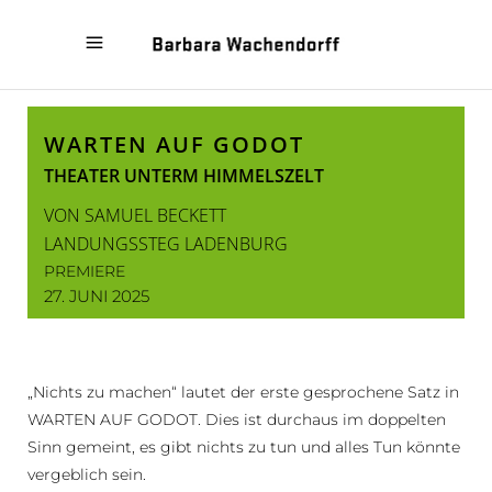
« KEINE BEWEGUNG
TOLERANZEN »
WARTEN AUF GODOT
THEATER UNTERM HIMMELSZELT
VON SAMUEL BECKETT
LANDUNGSSTEG LADENBURG
PREMIERE
27. JUNI 2025
„Nichts zu machen“ lautet der erste gesprochene Satz in
WARTEN AUF GODOT. Dies ist durchaus im doppelten
Sinn gemeint, es gibt nichts zu tun und alles Tun könnte
vergeblich sein.