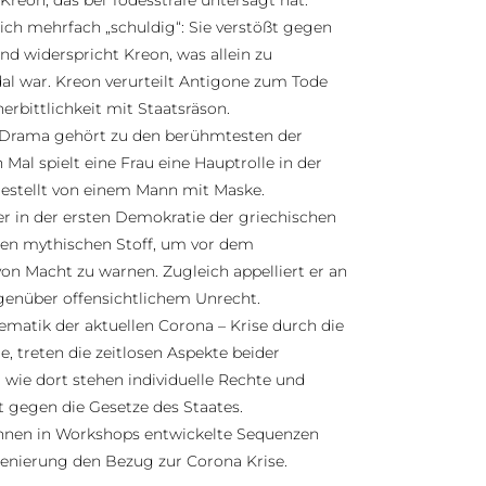
Kreon, das bei Todesstrafe untersagt hat.
ich mehrfach „schuldig“: Sie verstößt gegen
d widerspricht Kreon, was allein zu
al war. Kreon verurteilt Antigone zum Tode
erbittlichkeit mit Staatsräson.
e Drama gehört zu den berühmtesten der
 Mal spielt eine Frau eine Hauptrolle in der
gestellt von einem Mann mit Maske.
ker in der ersten Demokratie der griechischen
 den mythischen Stoff, um vor dem
 Macht zu warnen. Zugleich appelliert er an
egenüber offensichtlichem Unrecht.
ematik der aktuellen Corona – Krise durch die
e, treten die zeitlosen Aspekte beider
r wie dort stehen individuelle Rechte und
t gegen die Gesetze des Staates.
innen in Workshops entwickelte Sequenzen
zenierung den Bezug zur Corona Krise.