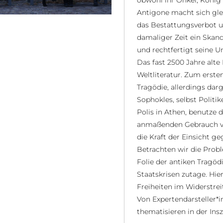
obwohl ihr Onkel, König 
Antigone macht sich gle
das Bestattungsverbot un
damaliger Zeit ein Skand
und rechtfertigt seine Un
Das fast 2500 Jahre alt
Weltliteratur. Zum ersten
Tragödie, allerdings dar
Sophokles, selbst Politi
Polis in Athen, benutze
anmaßenden Gebrauch von
die Kraft der Einsicht g
Betrachten wir die Probl
Folie der antiken Tragödi
Staatskrisen zutage. Hie
Freiheiten im Widerstrei
Von Expertendarsteller*
thematisieren in der Ins