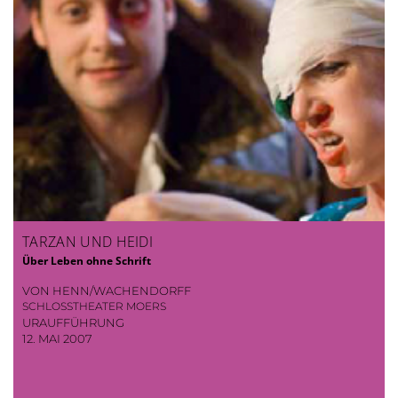
TARZAN UND HEIDI
Über Leben ohne Schrift
VON HENN/WACHENDORFF
SCHLOSSTHEATER MOERS
URAUFFÜHRUNG
12. MAI 2007