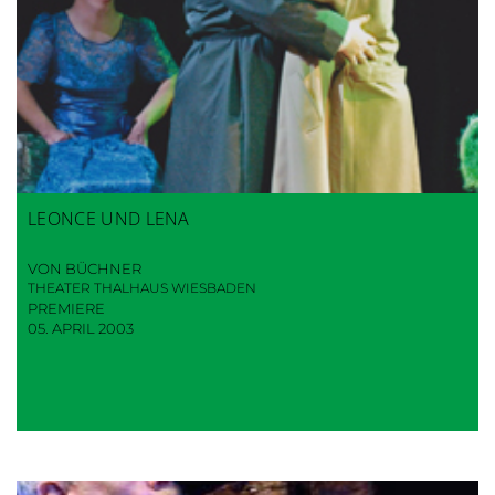
LEONCE UND LENA
VON BÜCHNER
THEATER THALHAUS WIESBADEN
PREMIERE
05. APRIL 2003