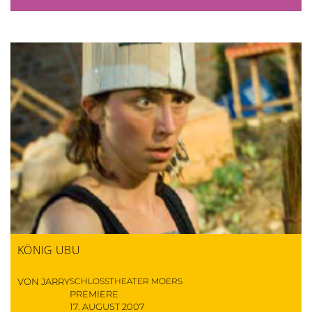
KÖNIG UBU
VON JARRY
SCHLOSSTHEATER MOERS
PREMIERE
17. AUGUST 2007