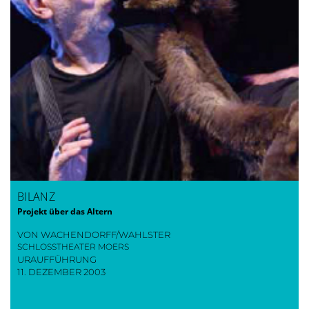
BILANZ
Projekt über das Altern
VON WACHENDORFF/WAHLSTER
SCHLOSSTHEATER MOERS
URAUFFÜHRUNG
11. DEZEMBER 2003