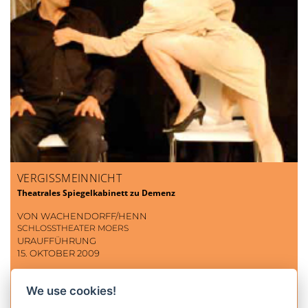
VERGISSMEINNICHT
Theatrales Spiegelkabinett zu Demenz
VON WACHENDORFF/HENN
SCHLOSSTHEATER MOERS
URAUFFÜHRUNG
15. OKTOBER 2009
We use cookies!