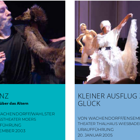
ANZ
KLEINER AUSFLUG
GLÜCK
 über das Altern
ACHENDORFF/WAHLSTER
VON WACHENDORFF/ENSEM
SSTHEATER MOERS
THEATER THALHAUS WIESBAD
FFÜHRUNG
URAUFFÜHRUNG
ZEMBER 2003
20. JANUAR 2005