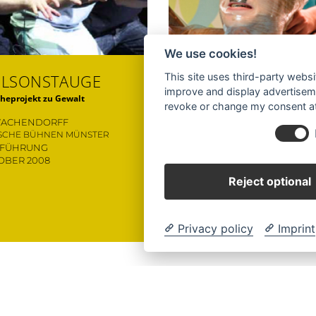
We use cookies!
LSONSTAUGE
DIE PRÄSIDENTIN
This site uses third-party websi
improve and display advertisemen
heprojekt zu Gewalt
revoke or change my consent at 
VON SCHWAB
WACHENDORFF
SCHLOSSTHEATER MOERS
ISCHE BÜHNEN MÜNSTER
PREMIERE
FFÜHRUNG
21. MÄRZ 2009
TOBER 2008
Reject optional
Privacy policy
Imprint