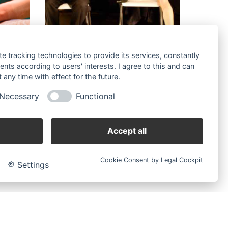
NEN
VERGISSMEINNICHT
te tracking technologies to provide its services, constantly
ts according to users' interests. I agree to this and can
Theatrales Spiegelkabinett zu Demenz
any time with effect for the future.
VON WACHENDORFF/HENN
Necessary
Functional
SCHLOSSTHEATER MOERS
URAUFFÜHRUNG
15. OKTOBER 2009
Accept all
Cookie Consent by Legal Cockpit
Settings