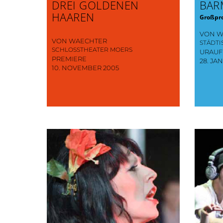
DREI GOLDENEN
BAR
HAAREN
Großpro
VON W
VON WAECHTER
STÄDT
SCHLOSSTHEATER MOERS
URAU
PREMIERE
28. JA
10. NOVEMBER 2005