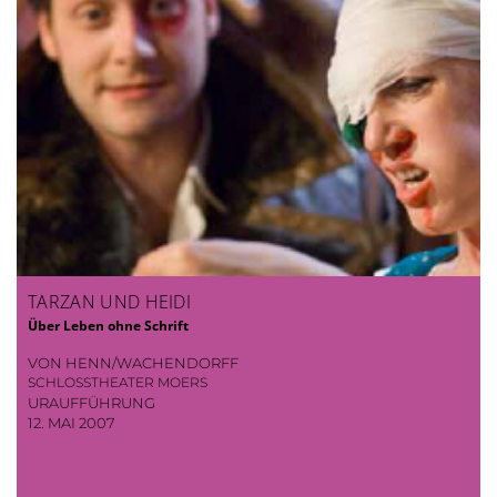
TARZAN UND HEIDI
Über Leben ohne Schrift
VON HENN/WACHENDORFF
SCHLOSSTHEATER MOERS
URAUFFÜHRUNG
12. MAI 2007