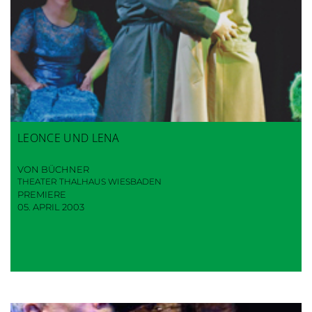
LEONCE UND LENA
VON BÜCHNER
THEATER THALHAUS WIESBADEN
PREMIERE
05. APRIL 2003