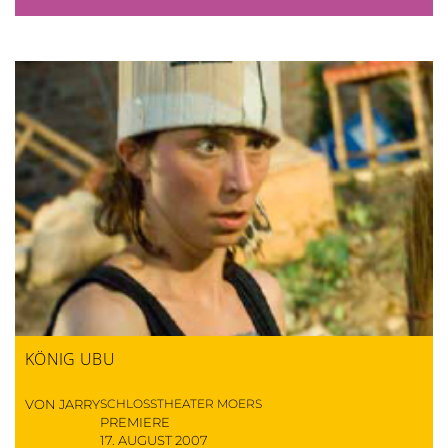
KÖNIG UBU
VON JARRY
SCHLOSSTHEATER MOERS
PREMIERE
17. AUGUST 2007