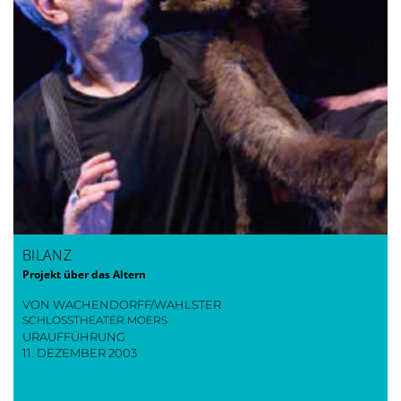
BILANZ
Projekt über das Altern
VON WACHENDORFF/WAHLSTER
SCHLOSSTHEATER MOERS
URAUFFÜHRUNG
11. DEZEMBER 2003