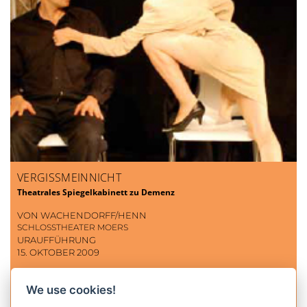
VERGISSMEINNICHT
Theatrales Spiegelkabinett zu Demenz
VON WACHENDORFF/HENN
SCHLOSSTHEATER MOERS
URAUFFÜHRUNG
15. OKTOBER 2009
We use cookies!