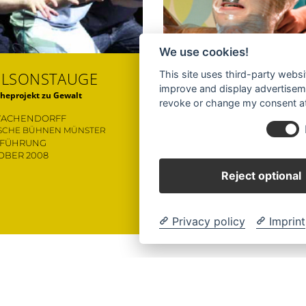
We use cookies!
LSONSTAUGE
DIE PRÄSIDENTIN
This site uses third-party websi
improve and display advertisemen
heprojekt zu Gewalt
revoke or change my consent at 
VON SCHWAB
WACHENDORFF
SCHLOSSTHEATER MOERS
ISCHE BÜHNEN MÜNSTER
PREMIERE
FFÜHRUNG
21. MÄRZ 2009
TOBER 2008
Reject optional
Privacy policy
Imprint