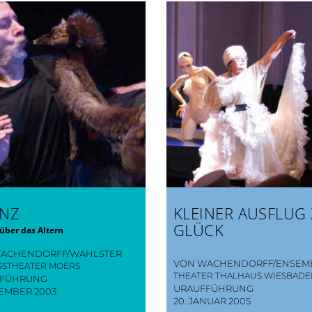
ANZ
KLEINER AUSFLUG
GLÜCK
 über das Altern
ACHENDORFF/WAHLSTER
VON WACHENDORFF/ENSEM
SSTHEATER MOERS
THEATER THALHAUS WIESBAD
FFÜHRUNG
URAUFFÜHRUNG
ZEMBER 2003
20. JANUAR 2005