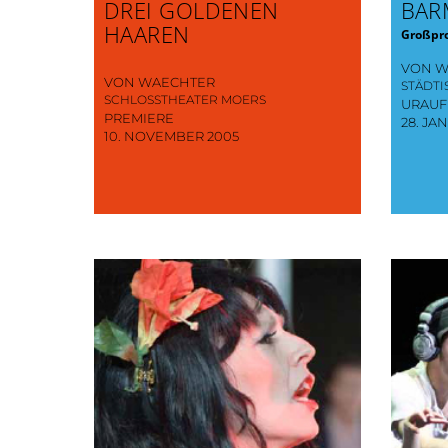
DREI GOLDENEN
BAR
HAAREN
Großpro
VON W
VON WAECHTER
STÄDT
SCHLOSSTHEATER MOERS
URAU
PREMIERE
28. JA
10. NOVEMBER 2005