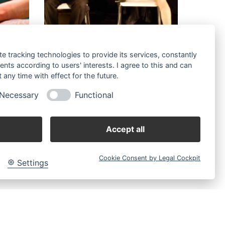
NEN
VERGISSMEINNICHT
te tracking technologies to provide its services, constantly
ts according to users' interests. I agree to this and can
Theatrales Spiegelkabinett zu Demenz
any time with effect for the future.
VON WACHENDORFF/HENN
Necessary
Functional
SCHLOSSTHEATER MOERS
URAUFFÜHRUNG
15. OKTOBER 2009
Accept all
Cookie Consent by Legal Cockpit
Settings