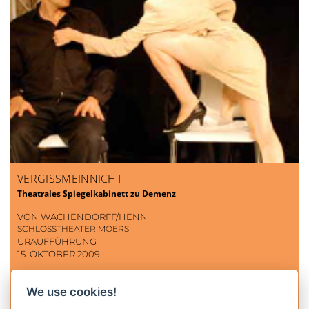
VERGISSMEINNICHT
Theatrales Spiegelkabinett zu Demenz
VON WACHENDORFF/HENN
SCHLOSSTHEATER MOERS
URAUFFÜHRUNG
15. OKTOBER 2009
We use cookies!