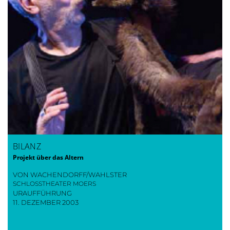
BILANZ
Projekt über das Altern
VON WACHENDORFF/WAHLSTER
SCHLOSSTHEATER MOERS
URAUFFÜHRUNG
11. DEZEMBER 2003