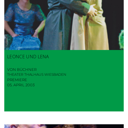
LEONCE UND LENA
VON BÜCHNER
THEATER THALHAUS WIESBADEN
PREMIERE
05. APRIL 2003