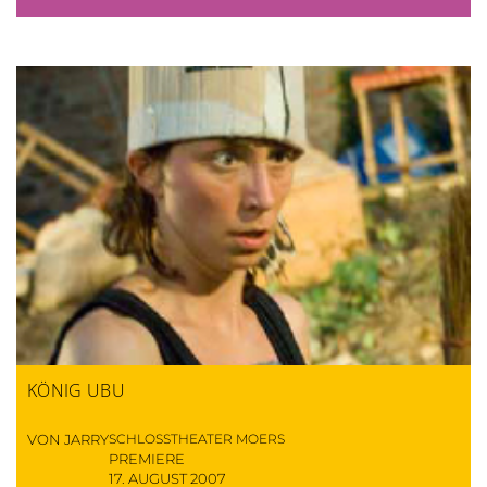
KÖNIG UBU
VON JARRY
SCHLOSSTHEATER MOERS
PREMIERE
17. AUGUST 2007