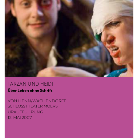
TARZAN UND HEIDI
Über Leben ohne Schrift
VON HENN/WACHENDORFF
SCHLOSSTHEATER MOERS
URAUFFÜHRUNG
12. MAI 2007