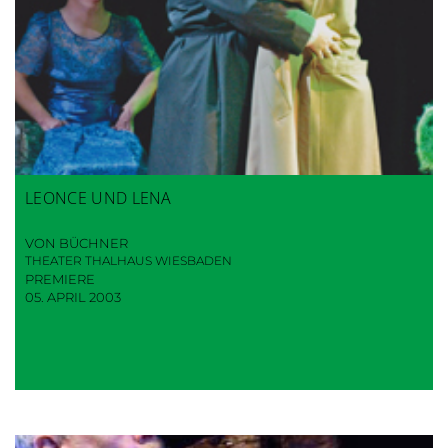
LEONCE UND LENA
VON BÜCHNER
THEATER THALHAUS WIESBADEN
PREMIERE
05. APRIL 2003