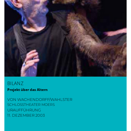
BILANZ
Projekt über das Altern
VON WACHENDORFF/WAHLSTER
SCHLOSSTHEATER MOERS
URAUFFÜHRUNG
11. DEZEMBER 2003