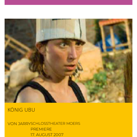
KÖNIG UBU
VON JARRY
SCHLOSSTHEATER MOERS
PREMIERE
17. AUGUST 2007