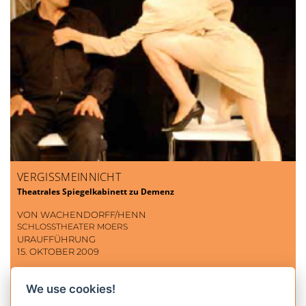
VERGISSMEINNICHT
Theatrales Spiegelkabinett zu Demenz
VON WACHENDORFF/HENN
SCHLOSSTHEATER MOERS
URAUFFÜHRUNG
15. OKTOBER 2009
We use cookies!